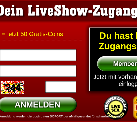
?
= jetzt 50 Gratis-Coins
Du hast 
Zugangs
Jetzt mit vorha
einlog
 Anmeldung werden die Logindaten SOFORT per eMail gesendet für schnellen Zugang!