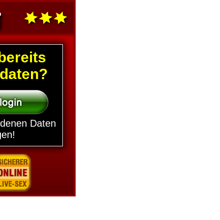
bereits
daten?
ndenen Daten
gen!